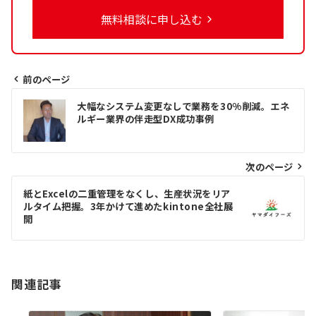
無料相談に申し込む
前のページ
投
大幅なシステム変更なしで業務を30%削減。エネ
稿
ルギー業界の伴走型DX成功事例
ナ
ビ
次のページ
ゲ
紙とExcelの二重管理をなくし、生産状況をリア
ルタイム把握。3年かけて進めたkintone全社展
ー
開
シ
ョ
ン
関連記事