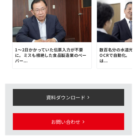
1〜2日かかっていた伝票入力が不要
数百名分の水道光熱
に。ミスも根絶した食品製造業のペー
OCRで自動化。「
パー...
は...
資料ダウンロード
お問い合わせ