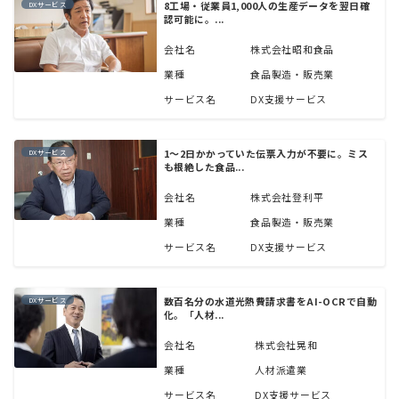
8工場・従業員1,000人の生産データを翌日確
DXサービス
認可能に。...
会社名
株式会社昭和食品
業種
食品製造・販売業
サービス名
DX支援サービス
1〜2日かかっていた伝票入力が不要に。ミス
DXサービス
も根絶した食品...
会社名
株式会社登利平
業種
食品製造・販売業
サービス名
DX支援サービス
数百名分の水道光熱費請求書をAI-OCRで自動
DXサービス
化。「人材...
会社名
株式会社晃和
業種
人材派遣業
サービス名
DX支援サービス