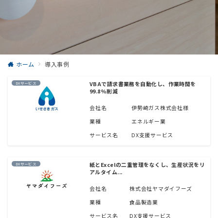
ホーム
導入事例
VBAで請求書業務を自動化し、作業時間を
DXサービス
99.8%削減
会社名
伊勢崎ガス株式会社様
業種
エネルギー業
サービス名
DX支援サービス
紙とExcelの二重管理をなくし、生産状況をリ
DXサービス
アルタイム...
会社名
株式会社ヤマダイフーズ
業種
食品製造業
サービス名
DX支援サービス