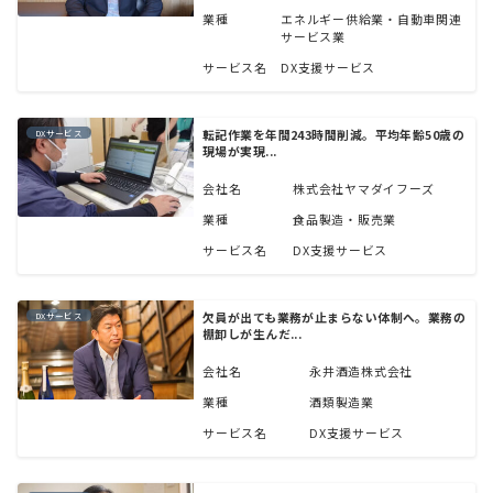
業種
エネルギー供給業・自動車関連
サービス業
サービス名
DX支援サービス
転記作業を年間243時間削減。平均年齢50歳の
DXサービス
現場が実現...
会社名
株式会社ヤマダイフーズ
業種
食品製造・販売業
サービス名
DX支援サービス
欠員が出ても業務が止まらない体制へ。業務の
DXサービス
棚卸しが生んだ...
会社名
永井酒造株式会社
業種
酒類製造業
サービス名
DX支援サービス