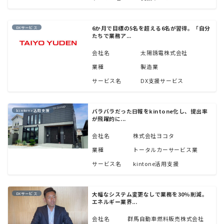
6か月で目標の5名を超える6名が習得。「自分
DXサービス
たちで業務ア...
会社名
太陽誘電株式会社
業種
製造業
サービス名
DX支援サービス
バラバラだった日報をkintone化し、提出率
kintone活用支援
が飛躍的に...
会社名
株式会社ヨコタ
業種
トータルカーサービス業
サービス名
kintone活用支援
大幅なシステム変更なしで業務を30%削減。
DXサービス
エネルギー業界...
会社名
群馬自動車燃料販売株式会社